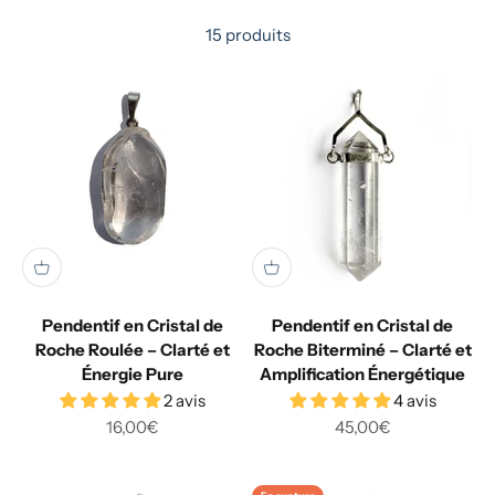
15 produits
Pendentif en Cristal de
Pendentif en Cristal de
Roche Roulée – Clarté et
Roche Biterminé – Clarté et
Énergie Pure
Amplification Énergétique
2 avis
4 avis
Prix de vente
Prix de vente
16,00€
45,00€