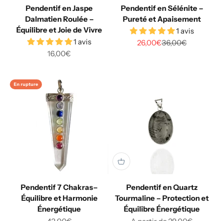
Pendentif en Jaspe
Pendentif en Sélénite –
Dalmatien Roulée –
Pureté et Apaisement
Équilibre et Joie de Vivre
1 avis
1 avis
Prix de vente
Prix normal
26,00€
36,00€
Prix de vente
16,00€
En rupture
Pendentif 7 Chakras–
Pendentif en Quartz
Équilibre et Harmonie
Tourmaline – Protection et
Énergétique
Équilibre Énergétique
Prix de vente
Prix de vente