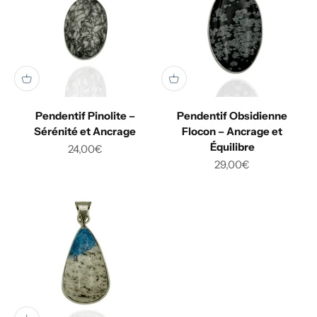
Pendentif Pinolite –
Pendentif Obsidienne
Sérénité et Ancrage
Flocon – Ancrage et
Équilibre
Prix de vente
24,00€
Prix de vente
29,00€