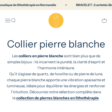
Passer au contenu
outique de lithothérapie en Normandie
BRACELET : 2 achetés 3ème 
Lithothérapie & pierres naturelles —
Menu
Recherche
Panie
Collier pierre blanche
Les
colliers en pierre blanche
sont bien plus que de
simples bijoux : ils incarnent la pureté, la clarté d’esprit et
l’harmonie intérieure.
Qu’il s’agisse de quartz, de howlite ou de pierre de lune,
chaque pierre blanche apporte une vibration apaisante et
lumineuse, idéale pour équilibrer les énergies et renforcer
l’intuition. Découvrez notre sélection complète dans
la
collection de pierres blanches en lithothérapie
.