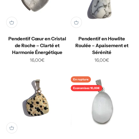
Pendentif Cœur en Cristal
Pendentif en Howlite
de Roche – Clarté et
Roulée – Apaisement et
Harmonie Énergétique
Sérénité
Prix de vente
Prix de vente
16,00€
16,00€
En rupture
Economisez 10,00€