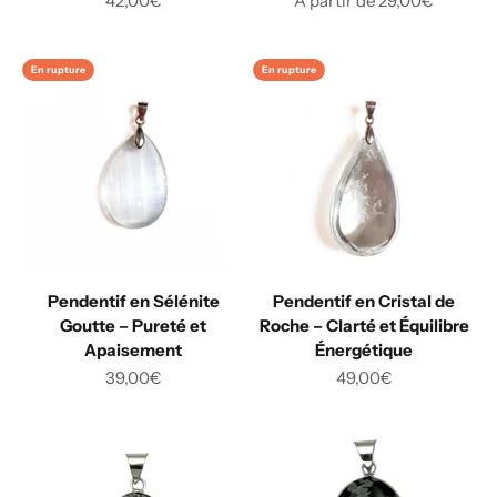
42,00€
A partir de 29,00€
En rupture
En rupture
Pendentif en Sélénite
Pendentif en Cristal de
Goutte – Pureté et
Roche – Clarté et Équilibre
Apaisement
Énergétique
Prix de vente
Prix de vente
39,00€
49,00€