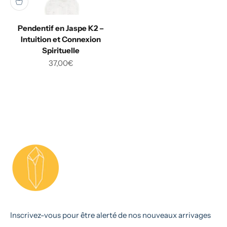
Pendentif en Jaspe K2 –
Intuition et Connexion
Spirituelle
Prix de vente
37,00€
Inscrivez-vous pour être alerté de nos nouveaux arrivages