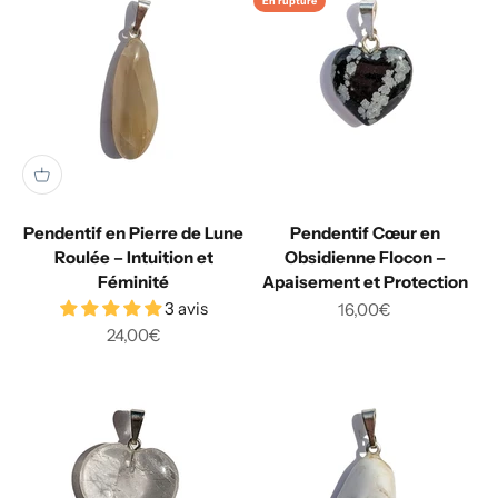
En rupture
Pendentif en Pierre de Lune
Pendentif Cœur en
Roulée – Intuition et
Obsidienne Flocon –
Féminité
Apaisement et Protection
3 avis
Prix de vente
16,00€
Prix de vente
24,00€