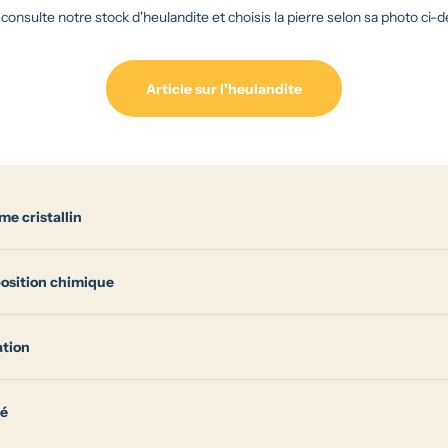
consulte notre stock d'heulandite et choisis la pierre selon sa photo ci-
Article sur l'heulandite
me cristallin
sition chimique
ation
té