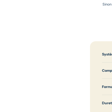
Sinon 
Systè
Compo
Form
Dure