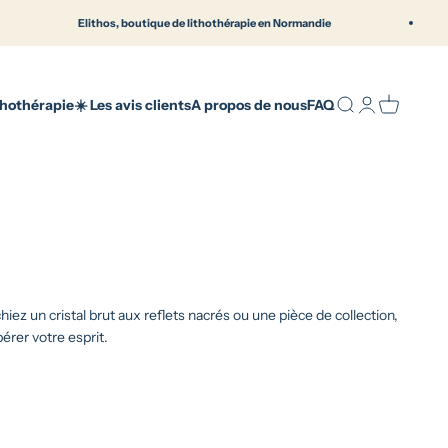
Elithos, boutique de lithothérapie en Normandie
B
ique française en Normandie | Elithos
Recherche
Connexion
Panier
thothérapie
☀️ Les avis clients
A propos de nous
FAQ
iez un cristal brut aux reflets nacrés ou une pièce de collection,
érer votre esprit.