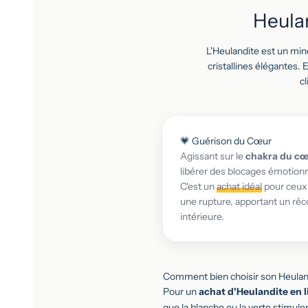
Heula
L'Heulandite est un min
cristallines élégantes. 
c
💗 Guérison du Cœur
Agissant sur le
chakra du c
libérer des blocages émotionn
C'est un
achat idéal
pour ceux 
une rupture, apportant un réc
intérieure.
Comment bien choisir son Heuland
Pour un
achat d'Heulandite en 
que la blanche ou la verte stimule