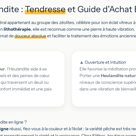
ndite :
Tendresse
et Guide d'Achat 
éral appartenant au groupe des zéolites, célèbre pour son éclat vitreux à
En
lithothérapie
, elle est reconnue comme une pierre à haute vibration, 
limat de
douceur absolue
et faciliter le traitement des émotions ancienn
🧘 Ouverture et Intuition
œur
, l'Heulandite aide à se
Elle favorise la méditation pro
els et des peines de cœur.
Porter une
Heulandite natur
qui traversent un deuil ou
niveaux de conscience supérie
onfort immédiat et une paix
dans une vibration de bienveil
ite en ligne ?
ligne
réussi, fiez-vous à la couleur et à l'éclat : la variété pêche est très
nt respectivement la clarté et la croissance. Chez Elithos, boutique exp