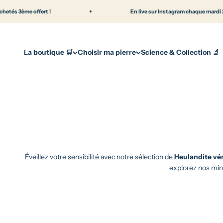
Passer au contenu
e offert !
En live sur Instagram chaque mardi 20h30
La boutique 🛒
Choisir ma pierre
Science & Collection 🔬
Éveillez votre sensibilité avec notre sélection de
Heulandite vér
explorez nos min