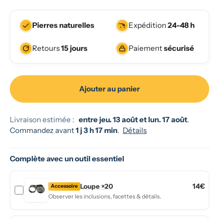
Pierres naturelles
Expédition
24-48 h
Retours
15 jours
Paiement
sécurisé
Ajouter au panier
Livraison estimée :
entre jeu. 13 août et lun. 17 août
.
Commandez avant
1 j 3 h 17 min
.
Détails
Complète avec un
outil essentiel
14€
Loupe ×20
Accessoire
Observer les inclusions, facettes & détails.