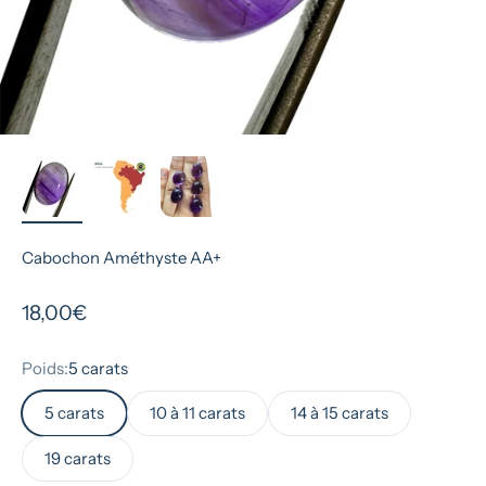
Cabochon Améthyste AA+
Prix de vente
18,00€
Poids:
5 carats
5 carats
10 à 11 carats
14 à 15 carats
19 carats