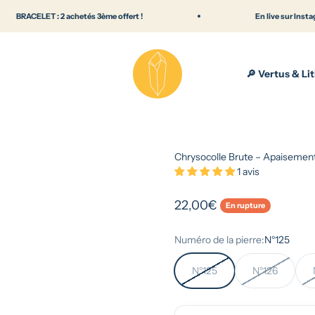
: 2 achetés 3ème offert !
En live sur Instagram chaque
Lithothérapie & pierres naturelles — Bout
🔎 Vertus & Li
Chrysocolle Brute – Apaisement
1 avis
Prix de vente
22,00€
En rupture
Numéro de la pierre:
N°125
N°125
N°126