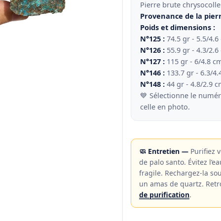
Pierre brute chrysocolle
Provenance de la pierr
Poids et dimensions :
N°125 :
74.5 gr - 5.5/4.6
N°126 :
55.9 gr - 4.3/2.6
N°127 :
115 gr - 6/4.8 c
N°146 :
133.7 gr - 6.3/4
N°148 :
44 gr - 4.8/2.9 
💙 Sélectionne le numéro
celle en photo.
🧼 Entretien —
Purifiez 
de palo santo. Évitez l’e
fragile. Rechargez-la so
un amas de quartz. Retr
de purification
.