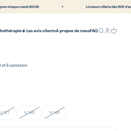
 mardi 20h30
Livraison offerte dès 90€ d'achat
ique française en Normandie | Elithos
Recherche
Connexion
Panier
thothérapie
☀️ Les avis clients
A propos de nous
FAQ
 et Expression
N°127
N°146
N°148