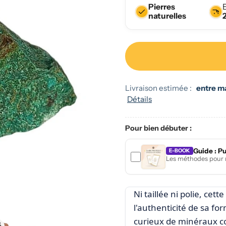
Pierres
naturelles
Livraison estimée :
entre mar
Détails
Pour bien débuter :
Guide : P
E-BOOK
Les méthodes pour n
Ni taillée ni polie, cet
l'authenticité de sa f
curieux de minéraux 