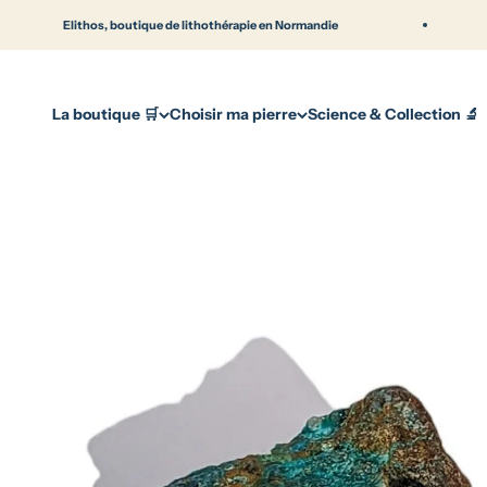
Passer au contenu
ithos, boutique de lithothérapie en Normandie
BRACELET 
La boutique 🛒
Choisir ma pierre
Science & Collection 🔬