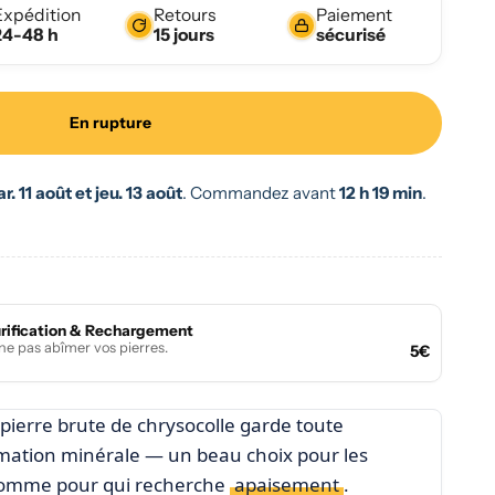
Expédition
Retours
Paiement
24-48 h
15 jours
sécurisé
En rupture
. 11 août et jeu. 13 août
.
Commandez avant
12 h 19 min
.
urification & Rechargement
e pas abîmer vos pierres.
5€
te pierre brute de chrysocolle garde toute
ormation minérale — un beau choix pour les
comme pour qui recherche
apaisement
.