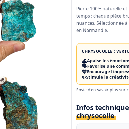
Pierre 100% naturelle et 
temps : chaque pièce bru
nuances. Sélectionnée à 
en Normandie.
CHRYSOCOLLE : VERT
🌊
Apaise les émotions
🗣️
Favorise une commu
💙
Encourage l’expres
✨
Stimule la créativit
Envie d'en savoir plus sur 
Infos technique
chrysocolle