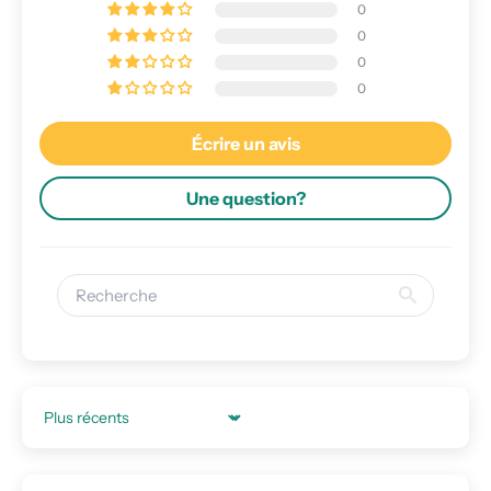
0
0
0
0
Écrire un avis
Une question?
Sort by