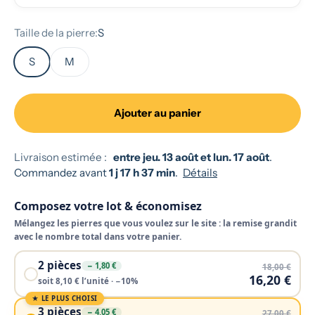
Taille de la pierre:
S
S
M
Ajouter au panier
Livraison estimée :
entre jeu. 13 août et lun. 17 août
.
Commandez avant
1 j 17 h 37 min
.
Détails
Composez votre lot & économisez
Mélangez les pierres que vous voulez sur le site : la remise grandit
avec le nombre total dans votre panier.
2 pièces
− 1,80 €
18,00 €
16,20 €
soit 8,10 € l’unité · −10%
★ LE PLUS CHOISI
3 pièces
− 4,05 €
27,00 €