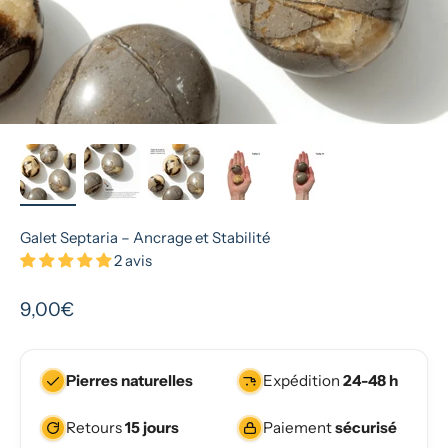
Galet Septaria – Ancrage et Stabilité
2 avis
Prix de vente
9,00€
Pierres naturelles
Expédition
24-48 h
Retours
15 jours
Paiement
sécurisé