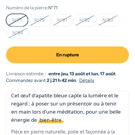
Numéro de la pierre:
N°71
N°71
N°79
N°81
N°82
N°83
N°84
En rupture
Livraison estimée :
entre jeu. 13 août et lun. 17 août
.
Commandez avant
2 j 21 h 42 min
.
Détails
Cet œuf d'apatite bleue capte la lumière et le
regard ; à poser sur un présentoir ou à tenir
en main lors d'une méditation, pour une belle
énergie de
bien-être
.
Pièce en pierre naturelle, polie et façonnée à la