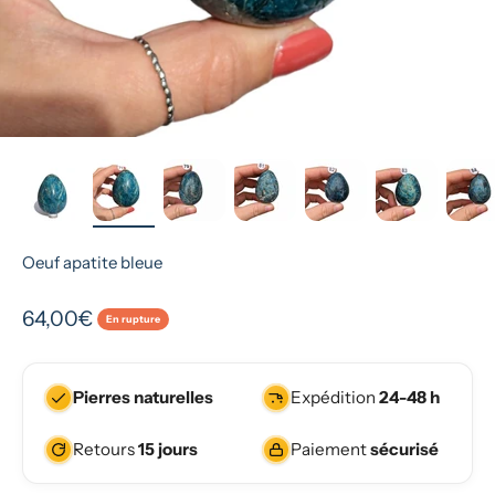
Oeuf apatite bleue
Prix de vente
64,00€
En rupture
Pierres naturelles
Expédition
24-48 h
Retours
15 jours
Paiement
sécurisé