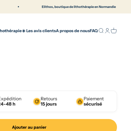
Elithos, boutique de lithothérapie en Normandie
ique française en Normandie | Elithos
Recherche
Connexion
Panier
thothérapie
☀️ Les avis clients
A propos de nous
FAQ
Expédition
Retours
Paiement
24-48 h
15 jours
sécurisé
Ajouter au panier