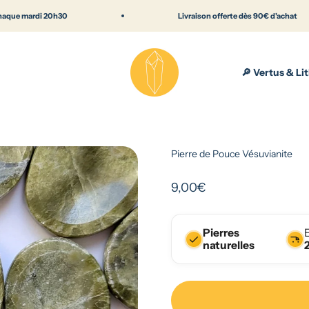
20h30
Livraison offerte dès 90€ d'achat
Lithothérapie & pierres naturelles — Bout
🔎 Vertus & Li
Pierre de Pouce Vésuvianite
Prix de vente
9,00€
Pierres
naturelles