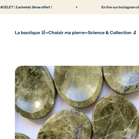
Passer au contenu
hetés 3ème offert !
En live sur Instagram chaque mardi 
La boutique 🛒
Choisir ma pierre
Science & Collection 🔬