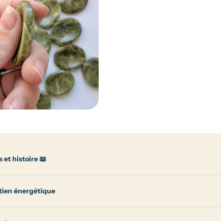
 et histoire 📖
tien énergétique