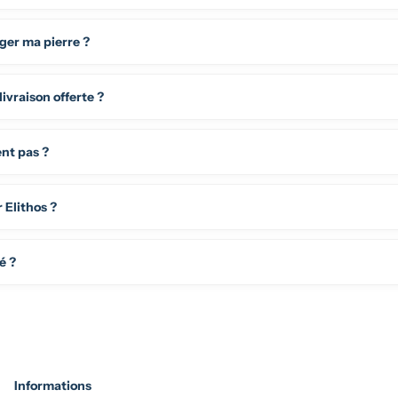
ger ma pierre ?
livraison offerte ?
ent pas ?
r Elithos ?
é ?
Informations