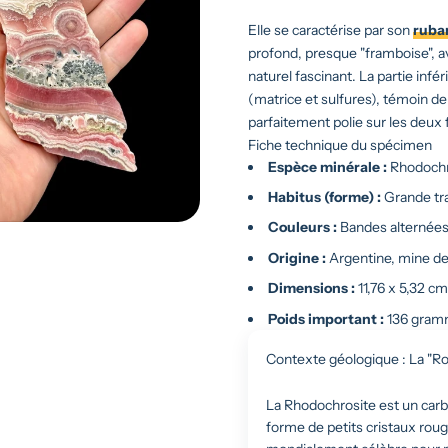
Elle se caractérise par son
ruba
profond, presque "framboise", a
naturel fascinant. La partie inf
(matrice et sulfures), témoin d
parfaitement polie sur les deux 
Fiche technique du spécimen
Espèce minérale :
Rhodochr
Habitus (forme) :
Grande tra
Couleurs :
Bandes alternées 
Origine :
Argentine, mine de 
Dimensions :
11,76 x 5,32 c
Poids important :
136 gram
Contexte géologique : La "Ro
La Rhodochrosite est un car
forme de petits cristaux rouge