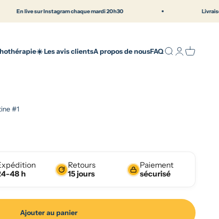
ve sur Instagram chaque mardi 20h30
Livraison offerte d
ique française en Normandie | Elithos
Recherche
Connexion
Panier
thothérapie
☀️ Les avis clients
A propos de nous
FAQ
ine #1
Expédition
Retours
Paiement
24-48 h
15 jours
sécurisé
Ajouter au panier