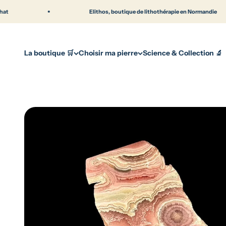
Passer au contenu
Elithos, boutique de lithothérapie en Normandie
La boutique 🛒
Choisir ma pierre
Science & Collection 🔬