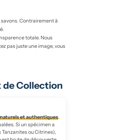
e savons. Contrairement à
é.
ansparence totale. Nous
etez pas juste une image, vous
 de Collection
naturels et authentiques
.
gnalées. Si un spécimen a
Tanzanites ou Citrines),
re est brute de découverte.