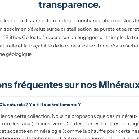
transparence.
collection à distance demande une confiance absolue. Nous l
 spécimen s'évalue sur sa cristallisation, sa pureté et sa raret
on "Elithos Collector" repose sur un engagement simple : la tr
turelle et la traçabilité de la mine à votre vitrine. Vous n'ach
ne géologique.
s fréquentes sur nos Minéraux
0% naturels ? Y a-t-il des traitements ?
pilier de cette collection. Nous ne proposons que des minéraux
ntre les faux (résines, verres) ou les pierres teintées non si
 et accepté en minéralogie (comme la chauffe pour certaines 
ntionné
sur la fiche produit. S'il n'y a aucune mention, la pier