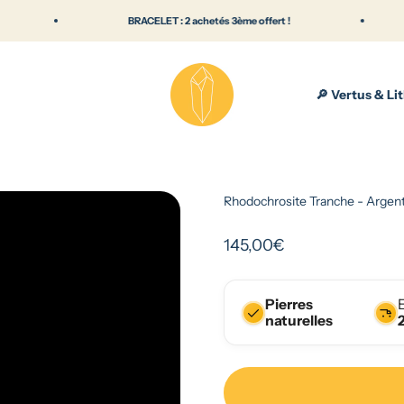
BRACELET : 2 achetés 3ème offert !
En li
Lithothérapie & pierres naturelles — Bout
🔎 Vertus & Li
Rhodochrosite Tranche - Argent
Prix de vente
145,00€
Pierres
naturelles