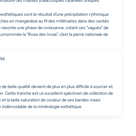
roduire ces masses stalactitiques rubanées uniques.
esthétiques sont le résultat d'une précipitation rythmique
ches en manganèse au fil des millénaires dans des cavités
raconte une phase de croissance, créant ces "vagues" de
urnommée la "Rose des Incas", c'est la pierre nationale de
ité
e belle qualité devient de plus en plus difficile à sourcer et
r. Cette tranche est un excellent spécimen de collection de
) et la belle saturation de couleur de ses bandes roses
ue indémodable de la minéralogie esthétique.