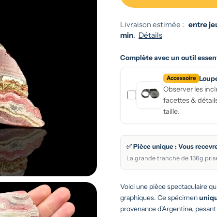
Livraison estimée :
entre jeu
min
.
Détails
Complète avec un
outil essen
Loup
Accessoire
Observer les incl
facettes & détail
taille.
✅ Pièce unique : Vous recev
La grande tranche de 136g prise
Voici une pièce spectaculaire qu
graphiques. Ce spécimen
uniq
provenance d'Argentine, pesant