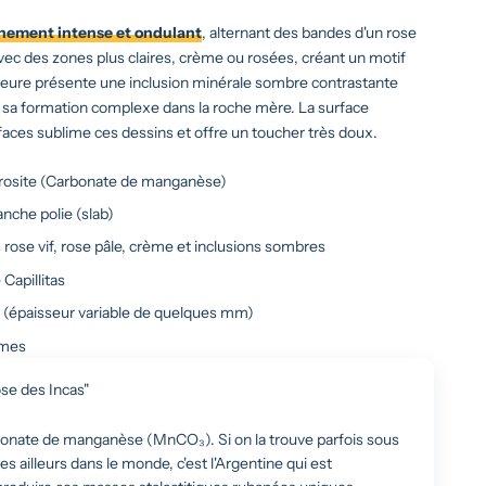
nement intense et ondulant
, alternant des bandes d'un rose
vec des zones plus claires, crème ou rosées, créant un motif
érieure présente une inclusion minérale sombre contrastante
e sa formation complexe dans la roche mère. La surface
faces sublime ces dessins et offre un toucher très doux.
osite (Carbonate de manganèse)
nche polie (slab)
rose vif, rose pâle, crème et inclusions sombres
Capillitas
m (épaisseur variable de quelques mm)
mes
se des Incas"
bonate de manganèse (MnCO₃). Si on la trouve parfois sous
s ailleurs dans le monde, c'est l'Argentine qui est