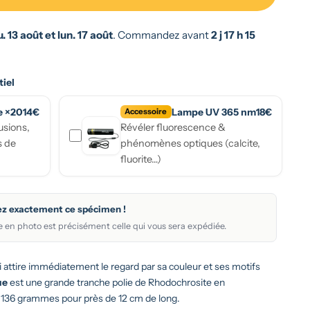
. 13 août et lun. 17 août
.
Commandez avant
2 j 17 h 15
tiel
e ×20
14€
Lampe UV 365 nm
18€
Accessoire
usions,
Révéler fluorescence &
s de
phénomènes optiques (calcite,
fluorite…)
rez exactement ce spécimen !
 en photo est précisément celle qui vous sera expédiée.
i attire immédiatement le regard par sa couleur et ses motifs
ue
est une grande tranche polie de Rhodochrosite en
 136 grammes pour près de 12 cm de long.