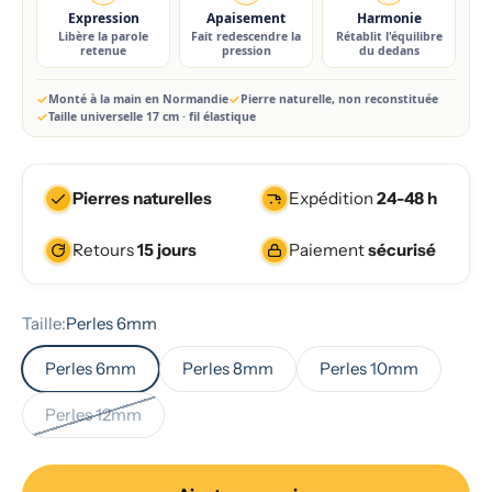
Expression
Apaisement
Harmonie
Libère la parole
Fait redescendre la
Rétablit l'équilibre
retenue
pression
du dedans
Monté à la main en Normandie
Pierre naturelle, non reconstituée
Taille universelle 17 cm · fil élastique
Pierres naturelles
Expédition
24-48 h
Retours
15 jours
Paiement
sécurisé
Taille:
Perles 6mm
Perles 6mm
Perles 8mm
Perles 10mm
Perles 12mm