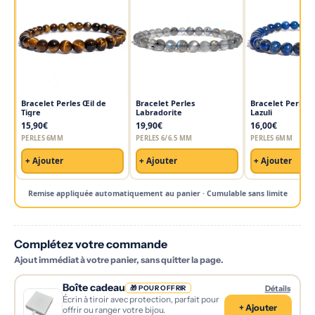
Bracelet Perles Œil de
Bracelet Perles
Bracelet Perles 
Tigre
Labradorite
Lazuli
15,90€
19,90€
16,00€
PERLES 6MM
PERLES 6/6.5 MM
PERLES 6MM
+ Ajouter
+ Ajouter
+ Ajouter
Remise appliquée automatiquement au panier · Cumulable sans limite
Complétez votre commande
Ajout immédiat à votre panier, sans quitter la page.
Boîte cadeau
Détails
🎁 POUR OFFRIR
Écrin à tiroir avec protection, parfait pour
+ Ajouter
offrir ou ranger votre bijou.