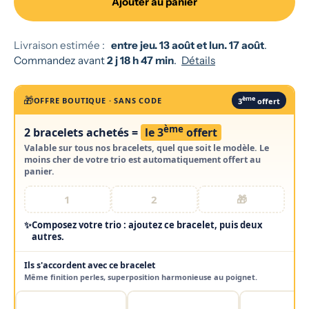
Ajouter au panier
Livraison estimée :
entre jeu. 13 août et lun. 17 août
.
Commandez avant
2 j 18 h 47 min
.
Détails
🎁
ème
OFFRE BOUTIQUE · SANS CODE
3
offert
ème
2 bracelets achetés =
le 3
offert
Valable sur
tous nos bracelets
, quel que soit le modèle. Le
moins cher de votre trio est automatiquement offert au
panier.
1
2
🎁
✨
Composez votre trio : ajoutez ce bracelet, puis deux
autres.
Ils s'accordent avec ce bracelet
Même finition perles, superposition harmonieuse au poignet.