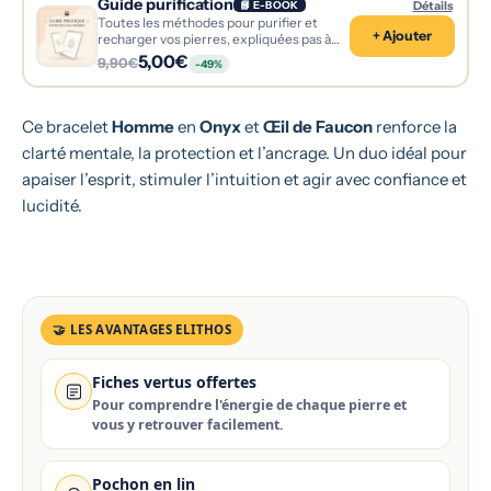
Guide purification
Détails
📘 E-BOOK
Toutes les méthodes pour purifier et
+ Ajouter
recharger vos pierres, expliquées pas à
pas.
5,00€
9,90€
-49%
Ce bracelet
Homme
en
Onyx
et
Œil de Faucon
renforce la
clarté mentale, la protection et l’ancrage. Un duo idéal pour
apaiser l’esprit, stimuler l’intuition et agir avec confiance et
lucidité.
🤝 LES AVANTAGES ELITHOS
Fiches vertus offertes
Pour comprendre l'énergie de chaque pierre et
vous y retrouver facilement.
Pochon en lin