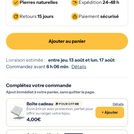
Pierres naturelles
Expédition
24-48 h
Retours
15 jours
Paiement
sécurisé
Ajouter au panier
Livraison estimée :
entre jeu. 13 août et lun. 17 août
.
Commandez avant
6 h 06 min
.
Détails
Complétez votre commande
Ajout immédiat à votre panier, sans quitter la page.
Boîte cadeau
Détails
🎁 POUR OFFRIR
Écrin à tiroir avec protection, parfait pour
+ Ajouter
offrir ou ranger votre bijou.
4,00€