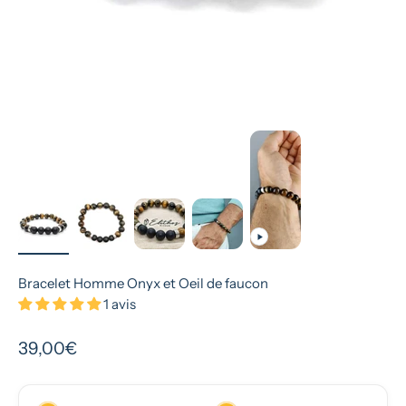
Bracelet Homme Onyx et Oeil de faucon
1 avis
Prix de vente
39,00€