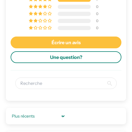
0
0
0
0
Écrire un avis
Une question?
Sort by