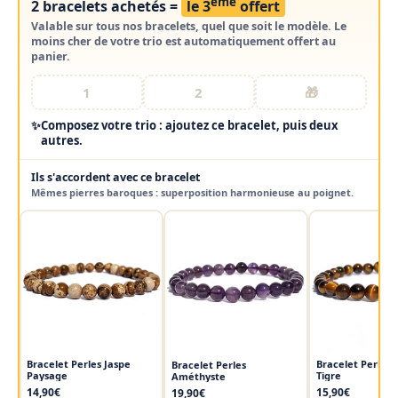
ème
2 bracelets achetés =
le 3
offert
Valable sur
tous nos bracelets
, quel que soit le modèle. Le
moins cher de votre trio est automatiquement offert au
panier.
1
2
🎁
✨
Composez votre trio : ajoutez ce bracelet, puis deux
autres.
Ils s'accordent avec ce bracelet
Mêmes pierres baroques : superposition harmonieuse au poignet.
Bracelet Perles Jaspe
Bracelet Perles 
Bracelet Perles
Paysage
Tigre
Améthyste
14,90€
15,90€
19,90€