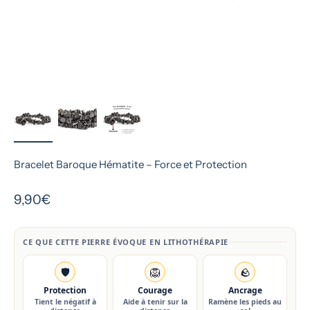
Bracelet Baroque Hématite – Force et Protection
Prix de vente
9,90€
CE QUE CETTE PIERRE ÉVOQUE EN LITHOTHÉRAPIE
🛡️
🦁
🪨
Protection
Courage
Ancrage
Tient le négatif à
Aide à tenir sur la
Ramène les pieds au