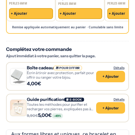
PERLES 6MM
PERLES 6MM
PERLES 8MM
+ Ajouter
+ Ajouter
+ Ajouter
Remise appliquée automatiquement au panier · Cumulable sans limite
Complétez votre commande
Ajout immédiat à votre panier, sans quitter la page.
Boîte cadeau
Détails
🎁 POUR OFFRIR
Écrin à tiroir avec protection, parfait pour
+ Ajouter
offrir ou ranger votre bijou.
4,00€
Guide purification
Détails
📘 E-BOOK
Toutes les méthodes pour purifier et
+ Ajouter
recharger vos pierres, expliquées pas à
pas.
5,00€
9,90€
-49%
Aux formes libres et uniques, ce bracelet en