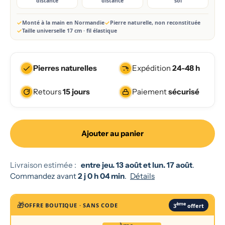
distance
distance
sol
Monté à la main en Normandie
Pierre naturelle, non reconstituée
Taille universelle 17 cm · fil élastique
Pierres naturelles
Expédition
24-48 h
Retours
15 jours
Paiement
sécurisé
Ajouter au panier
Livraison estimée :
entre jeu. 13 août et lun. 17 août
.
Commandez avant
2 j 0 h 04 min
.
Détails
🎁
ème
OFFRE BOUTIQUE · SANS CODE
3
offert